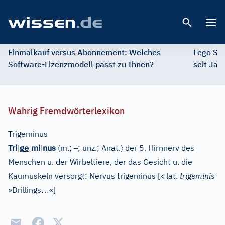
Open 
Einmalkauf versus Abonnement: Welches
Lego St
Software-Lizenzmodell passt zu Ihnen?
seit Jah
Wahrig Fremdwörterlexikon
Trigeminus
e
〈
–
〉
Tri
|
g
|
mi
|
nus
m.;
; unz.;
Anat.
der 5. Hirnnerv des
Menschen u. der Wirbeltiere, der das Gesicht u. die
Kaumuskeln versorgt: Nervus trigeminus
[
<
lat.
trigeminis
…
»Drillings
«
]