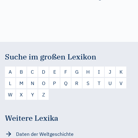
Suche im großen Lexikon
A
B
C
D
E
F
G
H
I
J
K
L
M
N
O
P
Q
R
S
T
U
V
W
X
Y
Z
Weitere Lexika
Daten der Weltgeschichte