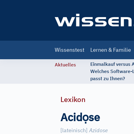
Main
Wissenstest
Lernen & Familie
navigation
Einmalkauf versus
Aktuelles
Welches Software-
passt zu Ihnen?
Lexikon
ọ
Acid
se
[
lateinisch
]
Azidose