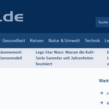
Gesundheit
Reisen
Natur & Umwelt
Technik
Le
 Abonnement:
Lego Star Wars: Warum die Kult-
E
Lizenzmodell
Serie Sammler seit Jahrzehnten
U
fasziniert
o
Weit
H
K