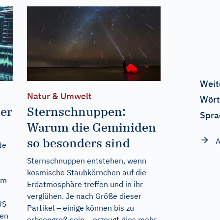
Weit
Natur & Umwelt
Wört
der
Sternschnuppen:
Spra
Warum die Geminiden
so besonders sind
A
te
Sternschnuppen entstehen, wenn
kosmische Staubkörnchen auf die
um
Erdatmosphäre treffen und in ihr
verglühen. Je nach Größe dieser
US
Partikel – einige können bis zu
hen
erbsengroß sein – erzeugt dies mehr