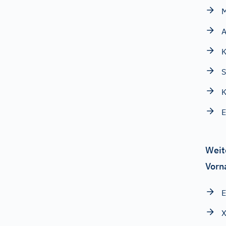
M
K
S
K
E
Weit
Vorn
E