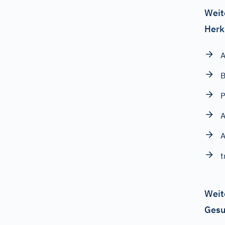
Weit
Herk
A
B
P
A
A
t
Weit
Gesu