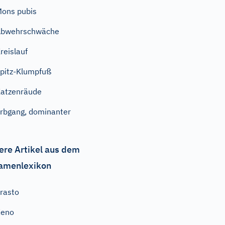
ons pubis
Abwehrschwäche
reislauf
pitz-Klumpfuß
atzenräude
rbgang, dominanter
ere Artikel aus dem
amenlexikon
rasto
Xeno