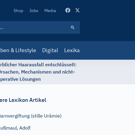
Secondary
Shop
Jobs
Media
Navigation
ben & Lifestyle
Digital
Lexika
rblicher Haarausfall entschlüsselt:
rsachen, Mechanismen und nicht-
perative Lösungen
ere Lexikon Artikel
arnvergiftung (stille Urämie)
ußmaul, Adolf