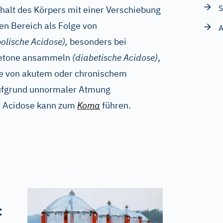
S
alt des Körpers mit einer Verschiebung
en Bereich als Folge von
A
olische Acidose),
besonders bei
 Ketone ansammeln
(diabetische Acidose)
,
lge von akutem oder chronischem
ufgrund unnormaler Atmung
 Acidose kann zum
Koma
führen.
: