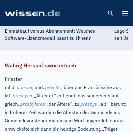
Open 
Einmalkauf versus Abonnement: Welches
Lego St
Software-Lizenzmodell passt zu Ihnen?
seit Jah
Wahrig Herkunftswörterbuch
Priester
mhd.
priester,
ahd.
priester;
über das Französische aus
lat.
presbyter
„Ältester“ entlehnt, das seinerseits auf
griech.
presbýteros
„der Ältere“, zu
présbys
„alt“, beruht;
in früherer Zeit wurden die Ältesten der Gemeinde als
Gemeindevorsteher mit diesem Wort angeredet, daraus
entwickelte sich dann die heutige Bedeutung „Träger