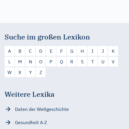
Suche im großen Lexikon
A
B
C
D
E
F
G
H
I
J
K
L
M
N
O
P
Q
R
S
T
U
V
W
X
Y
Z
Weitere Lexika
Daten der Weltgeschichte
Gesundheit A-Z