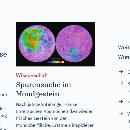
l
Weit
se
Wiss
C
Wissenschaft
Spurensuche im
S
a
Mondgestein
Raum
P
Nach jahrzehntelanger Pause
der
untersuchen Kosmochemiker wieder
W
ung
frisches Gestein von der
u
e
Mondoberfläche. Erstmals inspizieren
ilen