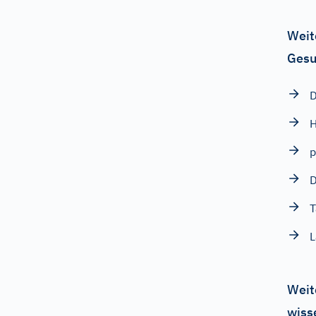
Weit
Gesu
H
p
D
T
L
Weit
wiss