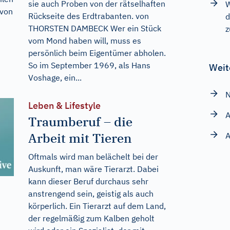
sie auch Proben von der rätselhaften
W
 von
Rückseite des Erdtrabanten. von
d
THORSTEN DAMBECK Wer ein Stück
z
vom Mond haben will, muss es
persönlich beim Eigentümer abholen.
So im September 1969, als Hans
Weit
Voshage, ein...
N
Leben & Lifestyle
A
Traumberuf – die
Arbeit mit Tieren
A
Oftmals wird man belächelt bei der
Auskunft, man wäre Tierarzt. Dabei
kann dieser Beruf durchaus sehr
anstrengend sein, geistig als auch
körperlich. Ein Tierarzt auf dem Land,
der regelmäßig zum Kalben geholt