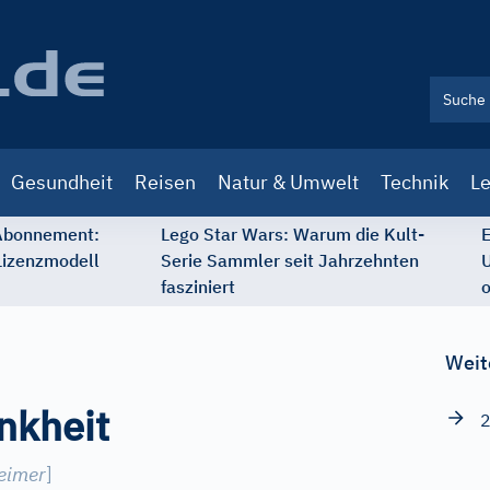
Gesundheit
Reisen
Natur & Umwelt
Technik
Le
 Abonnement:
Lego Star Wars: Warum die Kult-
E
Lizenzmodell
Serie Sammler seit Jahrzehnten
U
fasziniert
o
Weit
nkheit
2
eimer
]