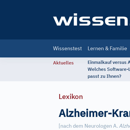
Main
Wissenstest
Lernen & Familie
navigation
Einmalkauf versus
Aktuelles
Welches Software-
passt zu Ihnen?
Lexikon
Alzheimer-Kra
[nach dem Neurologen A.
Alzh