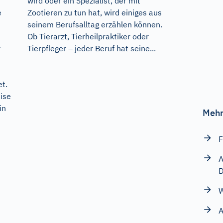
wird oder ein Spezialist, der mit
Zootieren zu tun hat, wird einiges aus
e
seinem Berufsalltag erzählen können.
Ob Tierarzt, Tierheilpraktiker oder
Tierpfleger – jeder Beruf hat seine...
r
t.
ise
in
Mehr
F
A
D
W
A