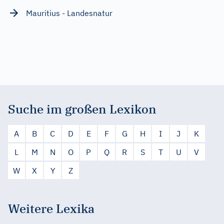
Mauritius - Landesnatur
Suche im großen Lexikon
A
B
C
D
E
F
G
H
I
J
K
L
M
N
O
P
Q
R
S
T
U
V
W
X
Y
Z
Weitere Lexika