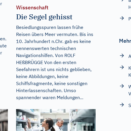
B
r
Wissenschaft
H
Die Segel gehisst
P
Besiedlungsspuren lassen frühe
Reisen übers Meer vermuten. Bis ins
en.
Mehr
10. Jahrhundert n.Chr. gab es keine
ute
nennenswerten technischen
r
Navigationshilfen. Von ROLF
A
HEßBRÜGGE Von den ersten
K
Seefahrern ist uns nichts geblieben,
K
keine Abbildungen, keine
Schiffsfragmente, keine sonstigen
W
Hinterlassenschaften. Umso
V
spannender waren Meldungen...
S