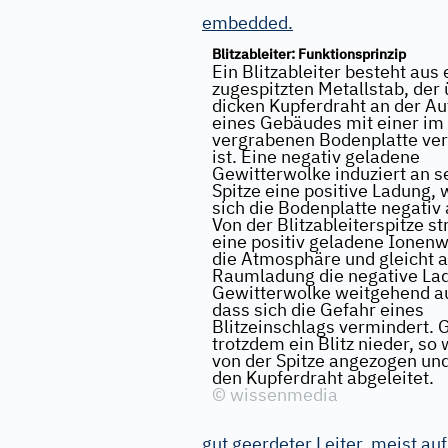
embedded.
Blitzableiter: Funktionsprinzip
Ein Blitzableiter besteht aus
zugespitzten Metallstab, der
dicken Kupferdraht an der A
eines Gebäudes mit einer im
vergrabenen Bodenplatte ve
ist. Eine negativ geladene
Gewitterwolke induziert an s
Spitze eine positive Ladung,
sich die Bodenplatte negativ 
Von der Blitzableiterspitze s
eine positiv geladene Ionenw
die Atmosphäre und gleicht a
Raumladung die negative La
Gewitterwolke weitgehend au
dass sich die Gefahr eines
Blitzeinschlags vermindert. 
trotzdem ein Blitz nieder, so 
von der Spitze angezogen un
den Kupferdraht abgeleitet.
©
wissenmedia
gut geerdeter Leiter, meist au