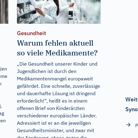
Gesundheit
Warum fehlen aktuell
so viele Medikamente?
„Die Gesundheit unserer Kinder und
gien
Jugendlichen ist durch den
nome
Medikamentenmangel europaweit
h
gefährdet. Eine schnelle, zuverlässige
und dauerhafte Lösung ist dringend
Weit
erforderlich!“, heißt es in einem
.
offenen Brief von Kinderärzten
Syno
ag
verschiedener europäischer Länder.
hen
Adressiert ist er an die jeweiligen
P
Gesundheitsminister, und zwar mit
der Forderung, etwas gegen die