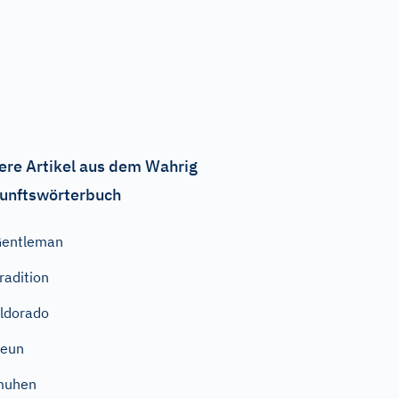
ere Artikel aus dem Wahrig
unftswörterbuch
Gentleman
radition
ldorado
neun
muhen