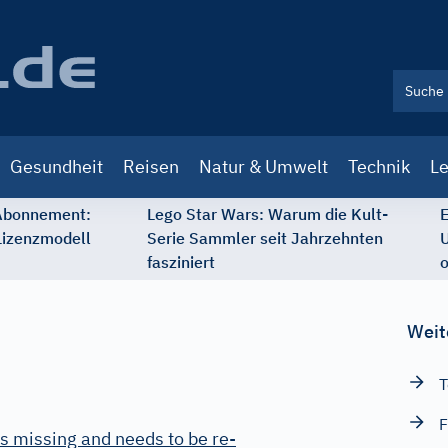
Gesundheit
Reisen
Natur & Umwelt
Technik
Le
 Abonnement:
Lego Star Wars: Warum die Kult-
E
Lizenzmodell
Serie Sammler seit Jahrzehnten
U
fasziniert
o
Weit
T
F
s missing and needs to be re-