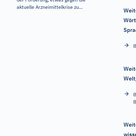
aktuelle Arzneimittelkrise zu...
Weit
Wört
Spra
B
Weit
Welt
B
B
Weit
wiss