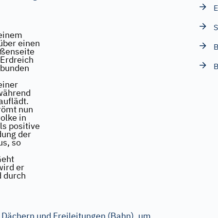
E
S
 einem
 über einen
B
ußenseite
 Erdreich
B
rbunden
einer
 während
auflädt.
trömt nun
olke in
ls positive
dung der
s, so
Geht
wird er
d durch
f Dächern und Freileitungen (Bahn), um