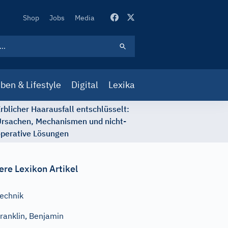
Secondary
Shop
Jobs
Media
Navigation
ben & Lifestyle
Digital
Lexika
rblicher Haarausfall entschlüsselt:
rsachen, Mechanismen und nicht-
perative Lösungen
ere Lexikon Artikel
echnik
ranklin, Benjamin