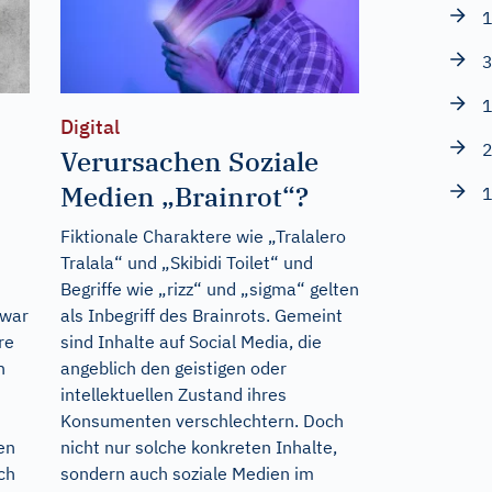
1
3
1
Digital
2
Verursachen Soziale
Medien „Brainrot“?
1
Fiktionale Charaktere wie „Tralalero
Tralala“ und „Skibidi Toilet“ und
Begriffe wie „rizz“ und „sigma“ gelten
 war
als Inbegriff des Brainrots. Gemeint
re
sind Inhalte auf Social Media, die
h
angeblich den geistigen oder
intellektuellen Zustand ihres
Konsumenten verschlechtern. Doch
en
nicht nur solche konkreten Inhalte,
ch
sondern auch soziale Medien im