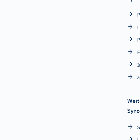
L
F
I
a
Weit
Syno
S
H