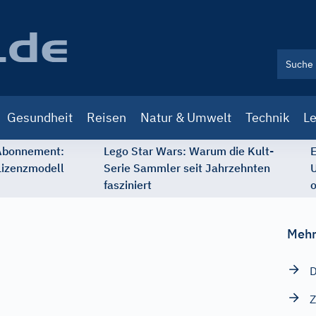
Gesundheit
Reisen
Natur & Umwelt
Technik
Le
 Abonnement:
Lego Star Wars: Warum die Kult-
E
Lizenzmodell
Serie Sammler seit Jahrzehnten
U
fasziniert
o
Mehr
D
Z