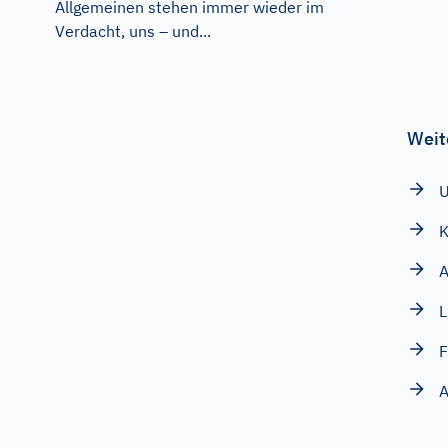
Allgemeinen stehen immer wieder im
Verdacht, uns – und...
Weit
U
K
A
L
F
A