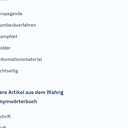
Propaganda
umbeckverfahren
Pamphlet
older
nformationsmaterial
chtseitig
ere Artikel aus dem Wahrig
nymwörterbuch
chrift
eft