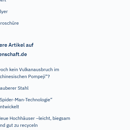
lyer
roschüre
ere Artikel auf
enschaft.de
och kein Vulkanausbruch im
chinesischen Pompeji“?
auberer Stahl
Spider-Man-Technologie“
ntwickelt
eue Hochhäuser –leicht, biegsam
nd gut zu recyceln