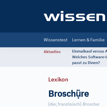
Main
Wissenstest
Lernen & Familie
navigation
Einmalkauf versus
Aktuelles
Welches Software-
passt zu Ihnen?
Lexikon
ụ̈
Brosch
re
[die
;
französisch]
Broschur