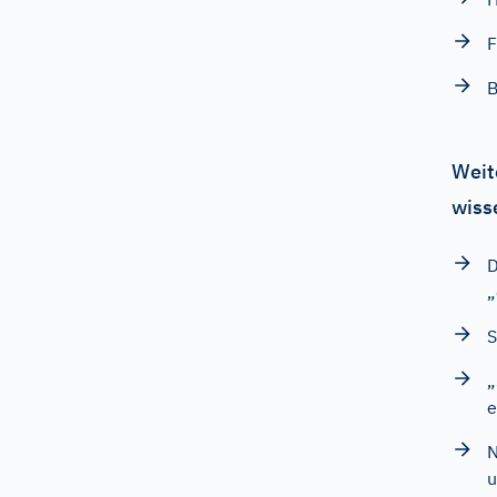
F
B
Weit
wiss
D
„
S
„
e
N
u