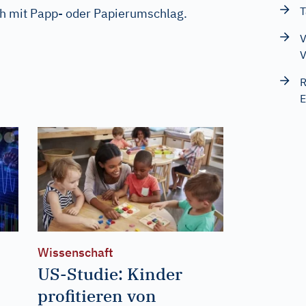
T
uch mit Papp- oder Papierumschlag.
V
V
R
E
Wissenschaft
US-Studie: Kinder
profitieren von