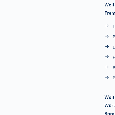
Weit
Frem
L
B
L
F
B
B
Weit
Wört
Spra