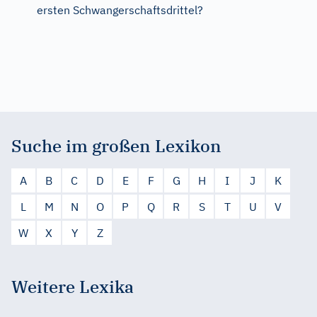
ersten Schwangerschaftsdrittel?
Suche im großen Lexikon
A
B
C
D
E
F
G
H
I
J
K
L
M
N
O
P
Q
R
S
T
U
V
W
X
Y
Z
Weitere Lexika