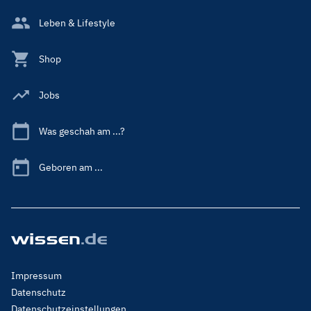
Leben & Lifestyle
Shop
Jobs
Was geschah am ...?
Geboren am ...
Footer
Impressum
Menu
Datenschutz
Legal
Datenschutzeinstellungen