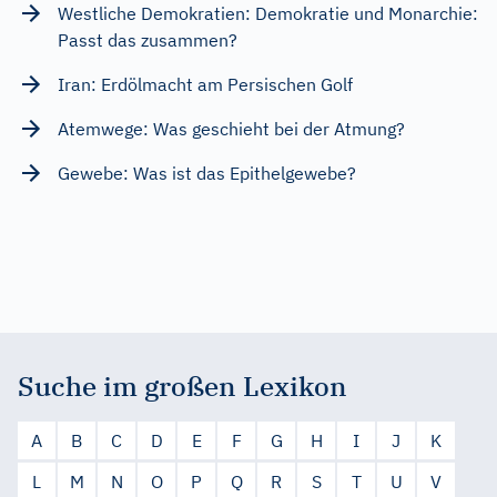
Westliche Demokratien: Demokratie und Monarchie:
Passt das zusammen?
Iran: Erdölmacht am Persischen Golf
Atemwege: Was geschieht bei der Atmung?
Gewebe: Was ist das Epithelgewebe?
Suche im großen Lexikon
A
B
C
D
E
F
G
H
I
J
K
L
M
N
O
P
Q
R
S
T
U
V