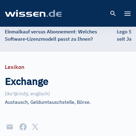
Open 
Einmalkauf versus Abonnement: Welches
Lego St
Software-Lizenzmodell passt zu Ihnen?
seit Jah
Lexikon
Exchange
ˈ
ʃ
ɛ
ʒ
[
iks
t
ind
; englisch
]
Austausch, Geldumtauschstelle, Börse.