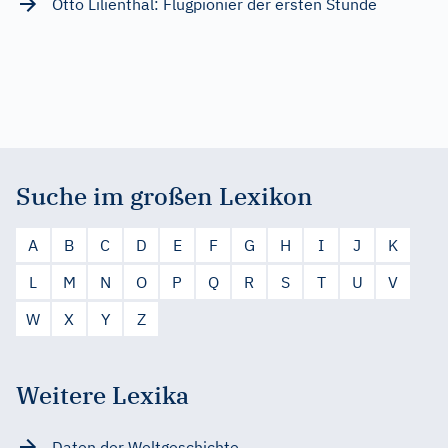
Otto Lilienthal: Flugpionier der ersten Stunde
Suche im großen Lexikon
A
B
C
D
E
F
G
H
I
J
K
L
M
N
O
P
Q
R
S
T
U
V
W
X
Y
Z
Weitere Lexika
Daten der Weltgeschichte