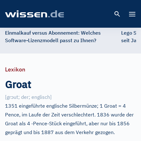
Open 
Einmalkauf versus Abonnement: Welches
Lego St
Software-Lizenzmodell passt zu Ihnen?
seit Jah
Lexikon
Groat
ɔ
[
gr
ut; der; englisch
]
1351 eingeführte englische Silbermünze; 1 Groat = 4
Pence, im Laufe der Zeit verschlechtert. 1836 wurde der
Groat als 4
-Pence-Stück eingeführt, aber nur bis 1856
geprägt und bis 1887 aus dem Verkehr gezogen.