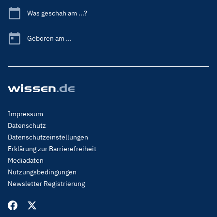
Was geschah am ...?
Geboren am ...
Footer
Impressum
Menu
Datenschutz
Legal
Datenschutzeinstellungen
Erklärung zur Barrierefreiheit
Mediadaten
Nutzungsbedingungen
Newsletter Registrierung