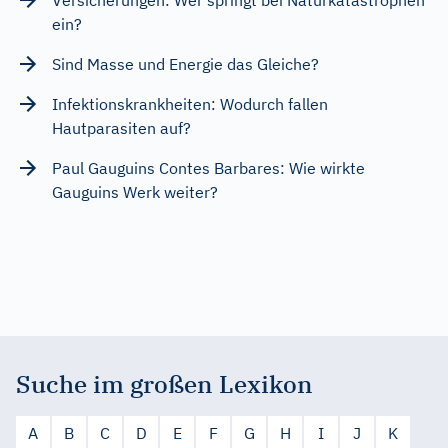
ein?
Sind Masse und Energie das Gleiche?
Infektionskrankheiten: Wodurch fallen
Hautparasiten auf?
Paul Gauguins Contes Barbares: Wie wirkte
Gauguins Werk weiter?
Suche im großen Lexikon
A
B
C
D
E
F
G
H
I
J
K