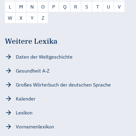
L
M
N
O
P
Q
R
S
T
U
V
W
X
Y
Z
Weitere Lexika
Daten der Weltgeschichte
Gesundheit A-Z
Großes Wörterbuch der deutschen Sprache
Kalender
Lexikon
Vornamenlexikon