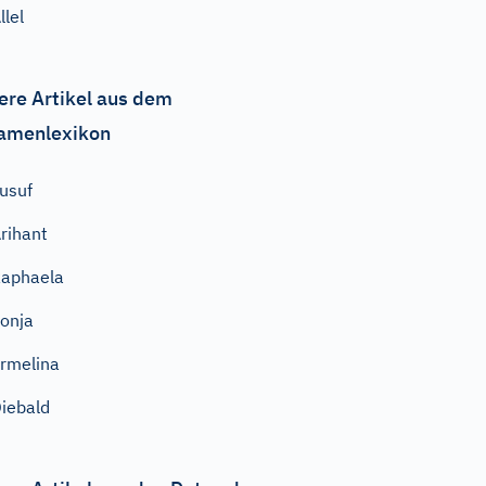
llel
ere Artikel aus dem
amenlexikon
usuf
rihant
aphaela
onja
rmelina
iebald