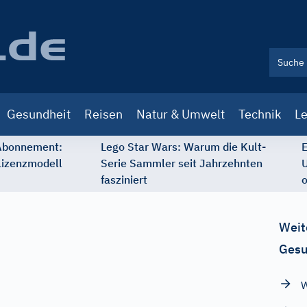
Gesundheit
Reisen
Natur & Umwelt
Technik
Le
 Abonnement:
Lego Star Wars: Warum die Kult-
E
Lizenzmodell
Serie Sammler seit Jahrzehnten
U
fasziniert
o
Weit
Gesu
W