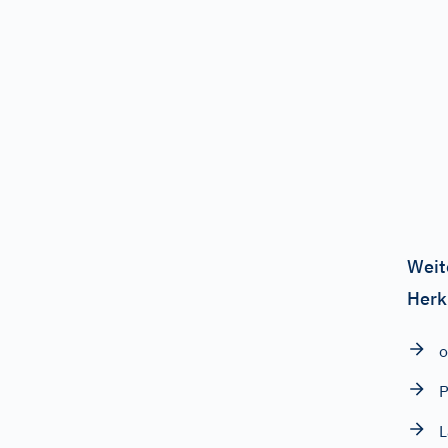
Weit
Herk
P
L