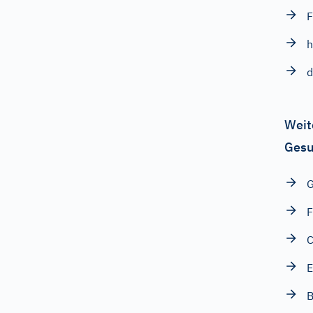
F
h
d
Weit
Gesu
G
F
C
E
B