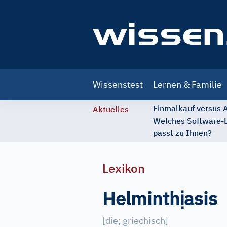
Main
Wissenstest
Lernen & Familie
navigation
Einmalkauf versus
Aktuelles
Welches Software-
passt zu Ihnen?
Lexikon
ị
Helminth
asis
[
die; griechisch
]