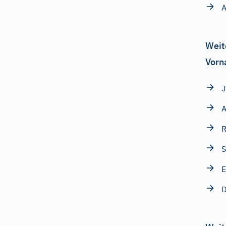
A
Weit
Vorn
J
A
R
S
E
D