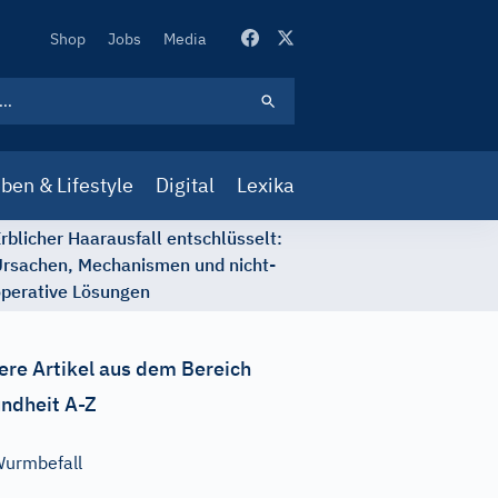
Secondary
Shop
Jobs
Media
Navigation
ben & Lifestyle
Digital
Lexika
rblicher Haarausfall entschlüsselt:
rsachen, Mechanismen und nicht-
perative Lösungen
ere Artikel aus dem Bereich
ndheit A-Z
urmbefall