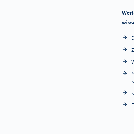
Weit
wiss
D
Z
W
M
K
K
F