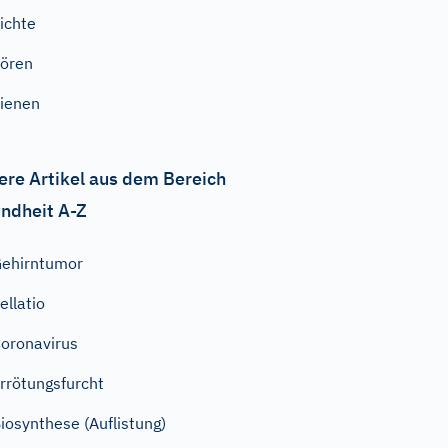
ichte
ören
ienen
ere Artikel aus dem Bereich
ndheit A-Z
ehirntumor
ellatio
oronavirus
rrötungsfurcht
iosynthese (Auflistung)