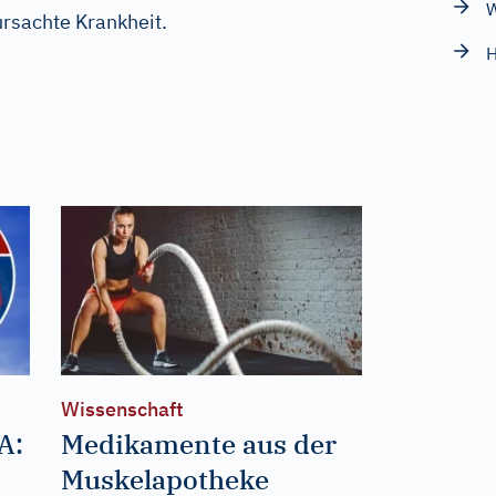
W
rsachte Krankheit.
H
Wissenschaft
A:
Medikamente aus der
Muskelapotheke