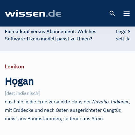
Open 
Einmalkauf versus Abonnement: Welches
Lego St
Software-Lizenzmodell passt zu Ihnen?
seit Jah
Lexikon
ọ
H
gan
[
der; indianisch
]
das halb in die Erde versenkte Haus der
Navaho-Indianer
,
mit Erddecke und nach Osten ausgerichteter Gangtür,
meist aus Baumstämmen, seltener aus Stein.