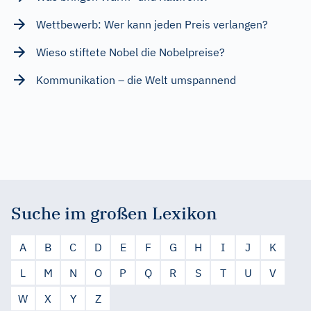
Wettbewerb: Wer kann jeden Preis verlangen?
Wieso stiftete Nobel die Nobelpreise?
Kommunikation – die Welt umspannend
Suche im großen Lexikon
A
B
C
D
E
F
G
H
I
J
K
L
M
N
O
P
Q
R
S
T
U
V
W
X
Y
Z