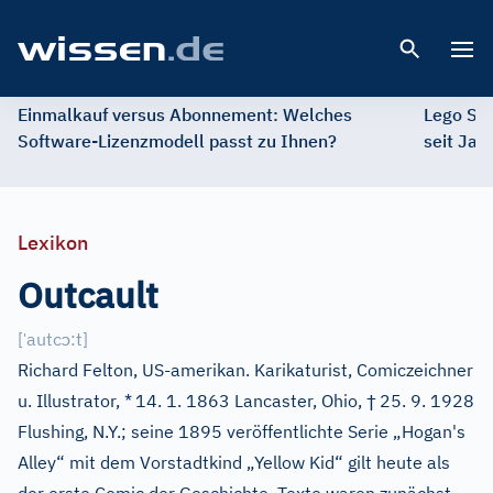
Open 
Einmalkauf versus Abonnement: Welches
Lego St
Software-Lizenzmodell passt zu Ihnen?
seit Jah
Lexikon
Outcault
ˈ
ɔ
[
autc
:t
]
Richard Felton, US-amerikan. Karikaturist, Comiczeichner
†
u. Illustrator, *
14. 1. 1863 Lancaster, Ohio,
25. 9. 1928
Flushing, N.Y.; seine 1895 veröffentlichte Serie „Hogan's
Alley“ mit dem Vorstadtkind „Yellow Kid“ gilt heute als