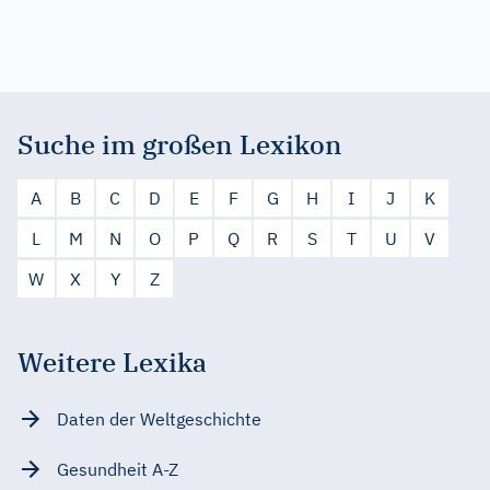
Suche im großen Lexikon
A
B
C
D
E
F
G
H
I
J
K
L
M
N
O
P
Q
R
S
T
U
V
W
X
Y
Z
Weitere Lexika
Daten der Weltgeschichte
Gesundheit A-Z