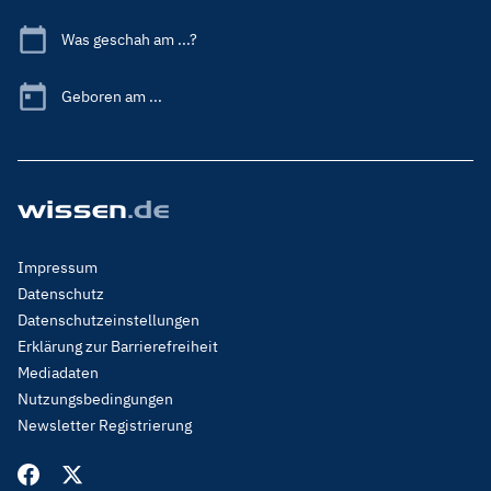
Was geschah am ...?
Geboren am ...
Footer
Impressum
Menu
Datenschutz
Legal
Datenschutzeinstellungen
Erklärung zur Barrierefreiheit
Mediadaten
Nutzungsbedingungen
Newsletter Registrierung