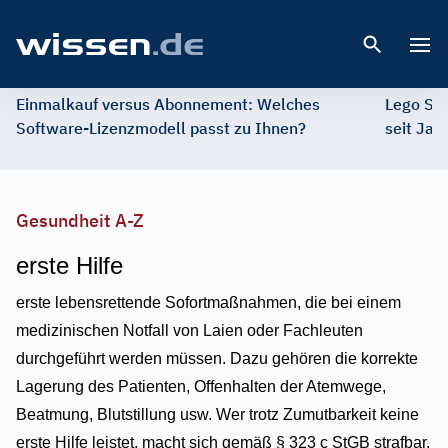
Open 
Einmalkauf versus Abonnement: Welches
Lego St
Software-Lizenzmodell passt zu Ihnen?
seit Jah
Gesundheit A-Z
erste Hilfe
erste lebensrettende Sofortmaßnahmen, die bei einem
medizinischen Notfall von Laien oder Fachleuten
durchgeführt werden müssen. Dazu gehören die korrekte
Lagerung des Patienten, Offenhalten der Atemwege,
Beatmung, Blutstillung usw. Wer trotz Zumutbarkeit keine
erste Hilfe leistet, macht sich gemäß § 323 c StGB strafbar.