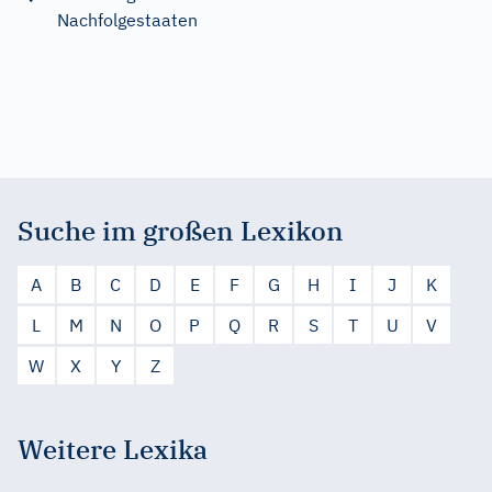
Nachfolgestaaten
Suche im großen Lexikon
A
B
C
D
E
F
G
H
I
J
K
L
M
N
O
P
Q
R
S
T
U
V
W
X
Y
Z
Weitere Lexika