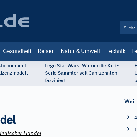
Gesundheit
Reisen
Natur & Umwelt
Technik
Le
 Abonnement:
Lego Star Wars: Warum die Kult-
E
Lizenzmodell
Serie Sammler seit Jahrzehnten
U
fasziniert
o
Weit
del
4
1
deutscher Handel
.