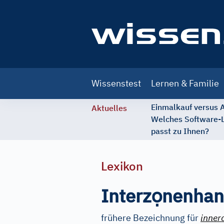
Main
Wissenstest
Lernen & Familie
navigation
Einmalkauf versus
Aktuelles
Welches Software-
passt zu Ihnen?
Lexikon
ọ
Interz
nenhan
frühere Bezeichnung für
inner