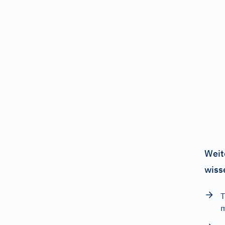
Weit
wiss
T