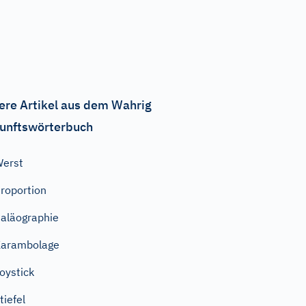
ere Artikel aus dem Wahrig
unftswörterbuch
erst
roportion
aläographie
Karambolage
oystick
tiefel