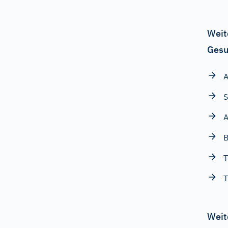
Weit
Gesu
A
S
A
B
T
T
Weit