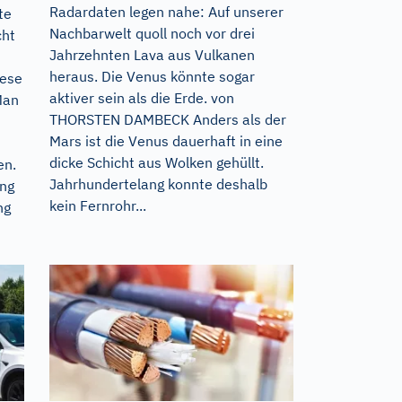
Radardaten legen nahe: Auf unserer
te
Nachbarwelt quoll noch vor drei
cht
Jahrzehnten Lava aus Vulkanen
heraus. Die Venus könnte sogar
iese
aktiver sein als die Erde. von
Man
THORSTEN DAMBECK Anders als der
Mars ist die Venus dauerhaft in eine
dicke Schicht aus Wolken gehüllt.
en.
Jahrhundertelang konnte deshalb
ung
kein Fernrohr...
ng