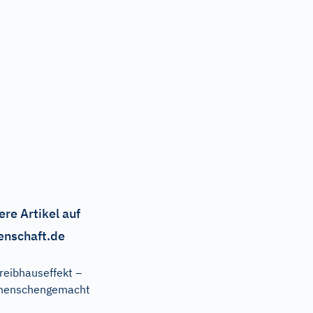
ere Artikel auf
enschaft.de
reibhauseffekt –
menschengemacht