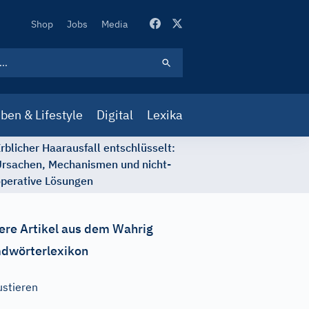
Secondary
Shop
Jobs
Media
Navigation
ben & Lifestyle
Digital
Lexika
rblicher Haarausfall entschlüsselt:
rsachen, Mechanismen und nicht-
perative Lösungen
ere Artikel aus dem Wahrig
dwörterlexikon
ustieren