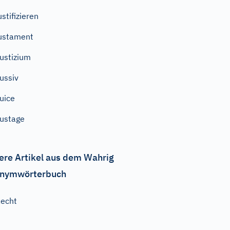
ustifizieren
ustament
ustizium
ussiv
uice
ustage
ere Artikel aus dem Wahrig
nymwörterbuch
echt