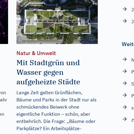
J
J
Weit
Natur & Umwelt
N
Mit Stadtgrün und
Wasser gegen
P
aufgeheizte Städte
S
von
Lange Zeit galten Grünflächen,
P
Jahr
Bäume und Parks in der Stadt nur als
schmückendes Beiwerk ohne
s
en
eigentliche Funktion – schön, aber
z
entbehrlich. Die Frage: „Bäume oder
Parkplätze? Ein Arbeitsplätze-