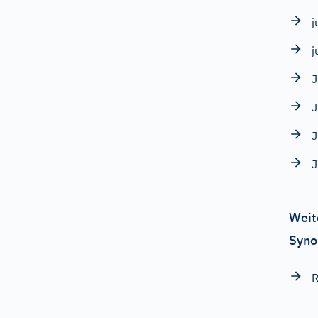
j
j
J
J
J
J
Weit
Syno
R