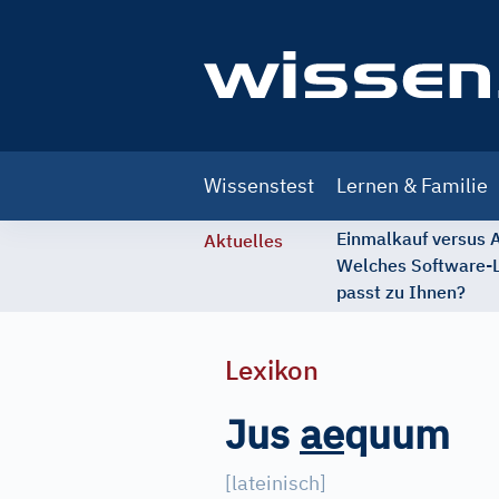
Main
Wissenstest
Lernen & Familie
navigation
Einmalkauf versus
Aktuelles
Welches Software-
passt zu Ihnen?
Lexikon
Jus
a
e
quum
[
lateinisch
]