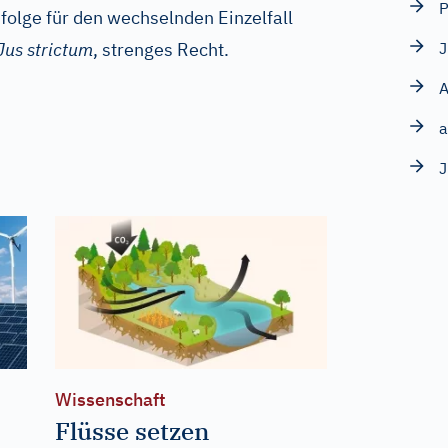
P
sfolge für den wechselnden Einzelfall
Jus strictum
, strenges Recht.
J
A
a
J
Wissenschaft
Flüsse setzen