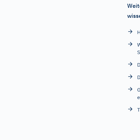
Weit
wiss
H
W
S
D
D
G
e
T