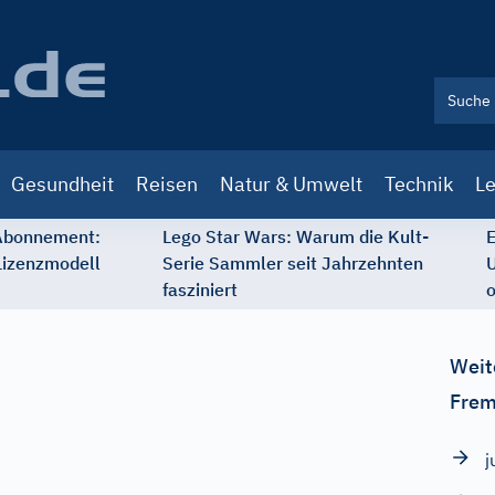
Gesundheit
Reisen
Natur & Umwelt
Technik
Le
 Abonnement:
Lego Star Wars: Warum die Kult-
E
Lizenzmodell
Serie Sammler seit Jahrzehnten
U
fasziniert
o
Weit
Frem
j