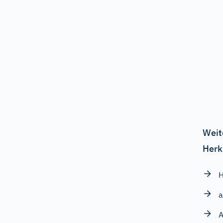
Weit
Herk
H
a
A