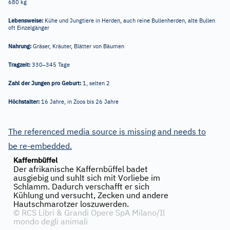
680 kg
Lebensweise:
Kühe und Jungtiere in Herden, auch reine Bullenherden, alte Bullen
oft Einzelgänger
Nahrung:
Gräser, Kräuter, Blätter von Bäumen
–
Tragzeit:
330
345 Tage
Zahl der Jungen pro Geburt:
1, selten 2
Höchstalter:
16 Jahre, in Zoos bis 26 Jahre
The referenced media source is missing and needs to
be re-embedded.
Kaffernbüffel
Der afrikanische Kaffernbüffel badet
ausgiebig und suhlt sich mit Vorliebe im
Schlamm. Dadurch verschafft er sich
Kühlung und versucht, Zecken und andere
Hautschmarotzer loszuwerden.
©
RCS Libri & Grandi Opere SpA Milano/Il
mondo degli animali