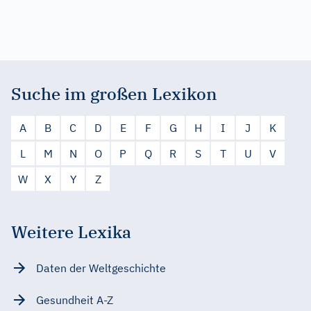
Suche im großen Lexikon
A
B
C
D
E
F
G
H
I
J
K
L
M
N
O
P
Q
R
S
T
U
V
W
X
Y
Z
Weitere Lexika
Daten der Weltgeschichte
Gesundheit A-Z