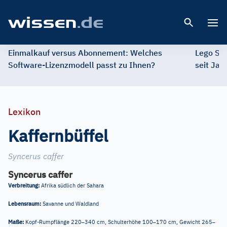
Open 
Einmalkauf versus Abonnement: Welches
Lego St
Software-Lizenzmodell passt zu Ihnen?
seit Jah
Lexikon
Kaffernbüffel
Syncerus caffer
Syncerus caffer
Verbreitung:
Afrika südlich der Sahara
Lebensraum:
Savanne und Waldland
–
–
–
Maße:
Kopf-Rumpflänge 220
340 cm, Schulterhöhe 100
170 cm, Gewicht 265