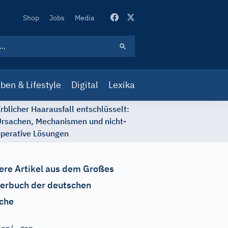
Secondary
Shop
Jobs
Media
Navigation
ben & Lifestyle
Digital
Lexika
rblicher Haarausfall entschlüsselt:
rsachen, Mechanismen und nicht-
perative Lösungen
ere Artikel aus dem Großes
erbuch der deutschen
che