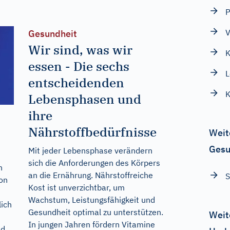
P
V
Gesundheit
Wir sind, was wir
K
essen - Die sechs
L
entscheidenden
K
Lebensphasen und
ihre
Nährstoffbedürfnisse
Weit
Gesu
Mit jeder Lebensphase verändern
sich die Anforderungen des Körpers
n
an die Ernährung. Nährstoffreiche
S
on
Kost ist unverzichtbar, um
Wachstum, Leistungsfähigkeit und
lich
Gesundheit optimal zu unterstützen.
Weit
In jungen Jahren fördern Vitamine
nd