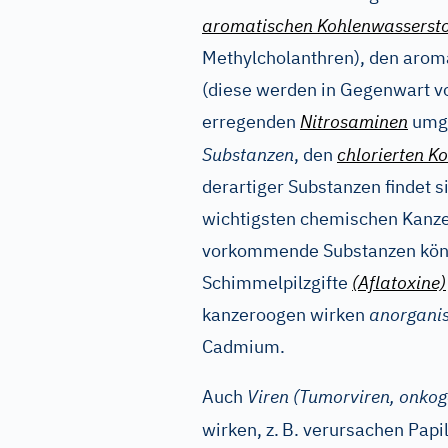
aromatischen Kohlenwassersto
Methylcholanthren), den aro
(diese werden in Gegenwart vo
erregenden
Nitrosaminen
umge
Substanzen
, den
chlorierten K
derartiger Substanzen findet s
wichtigsten chemischen Kanzer
vorkommende Substanzen kön
Schimmelpilzgifte
(Aflatoxine)
kanzeroogen wirken
anorgani
Cadmium.
Auch
Viren (Tumorviren, onkog
wirken, z.
B. verursachen Papi