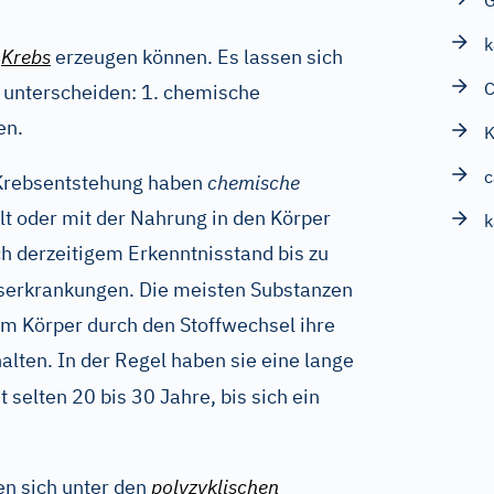
k
e
Krebs
erzeugen können. Es lassen sich
C
 unterscheiden: 1. chemische
en.
K
c
 Krebsentstehung haben
chemische
t oder mit der Nahrung in den Körper
k
h derzeitigem Erkenntnisstand bis zu
serkrankungen. Die meisten Substanzen
im Körper durch den Stoffwechsel ihre
lten. In der Regel haben sie eine lange
ht selten 20 bis 30 Jahre, bis sich ein
en sich unter den
polyzyklischen