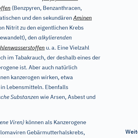
ffen
(Benzpyren, Benzanthracen,
matischen und den sekundären
Aminen
n Nitrit zu den eigentlichen Krebs
wandelt), den
alkylierenden
ohlenwasserstoffen
u.
a. Eine Vielzahl
ich im Tabakrauch, der deshalb eines der
ogene ist. Aber auch natürlich
nen kanzerogen wirken, etwa
in Lebensmitteln. Ebenfalls
sche Substanzen
wie Arsen, Asbest und
ene Viren)
können als Kanzerogene
Weit
llomaviren Gebärmutterhalskrebs,