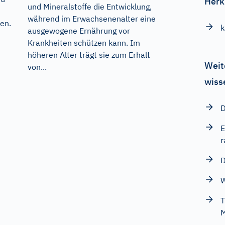
Herk
und Mineralstoffe die Entwicklung,
während im Erwachsenenalter eine
ren.
k
ausgewogene Ernährung vor
Krankheiten schützen kann. Im
höheren Alter trägt sie zum Erhalt
Weit
von...
wiss
D
E
D
W
T