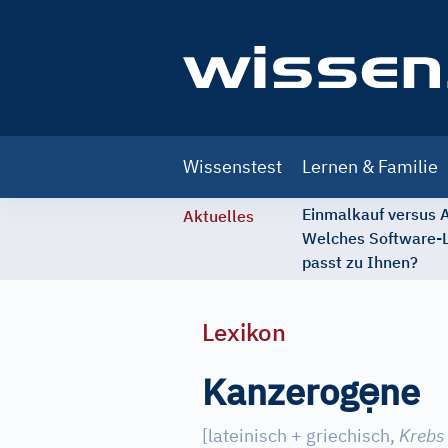
Main
Wissenstest
Lernen & Familie
navigation
Einmalkauf versus
Aktuelles
Welches Software-
passt zu Ihnen?
Lexikon
ẹ
Kanzerog
ne
[lateinisch + griechisch,
Krebs