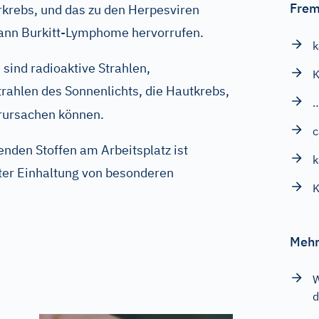
Frem
rkrebs, und das zu den Herpesviren
kann Burkitt-Lymphome hervorrufen.
k
n
sind radioaktive Strahlen,
K
rahlen des Sonnenlichts, die Hautkrebs,
erursachen können.
c
nden Stoffen am Arbeitsplatz ist
k
nter Einhaltung von besonderen
K
Mehr
W
d