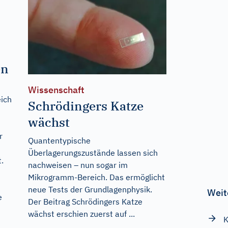
en
Wissenschaft
eich
Schrödingers Katze
wächst
r
Quantentypische
Überlagerungszustände lassen sich
.
nachweisen – nun sogar im
Mikrogramm-Bereich. Das ermöglicht
neue Tests der Grundlagenphysik.
Weit
e
Der Beitrag
Schrödingers Katze
wächst
erschien zuerst auf
...
K