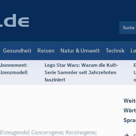
Gesundheit
Reisen
Natur & Umwelt
Technik
Le
 Abonnement:
Lego Star Wars: Warum die Kult-
E
Lizenzmodell
Serie Sammler seit Jahrzehnten
U
fasziniert
o
Weit
Wört
Spra
 Erzeugende
]
Cancerogene
;
Karzinogene
;