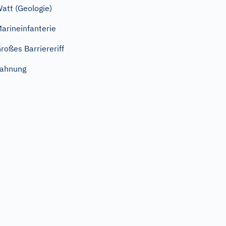
att (Geologie)
arineinfanterie
roßes Barriereriff
Lahnung