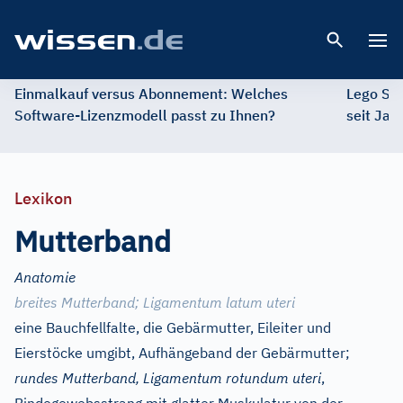
Open 
Einmalkauf versus Abonnement: Welches
Lego St
Software-Lizenzmodell passt zu Ihnen?
seit Jah
Lexikon
Mutterband
Anatomie
breites Mutterband
;
Ligamentum latum uteri
eine Bauchfellfalte, die Gebärmutter, Eileiter und
Eierstöcke umgibt, Aufhängeband der Gebärmutter;
rundes Mutterband, Ligamentum rotundum uteri
,