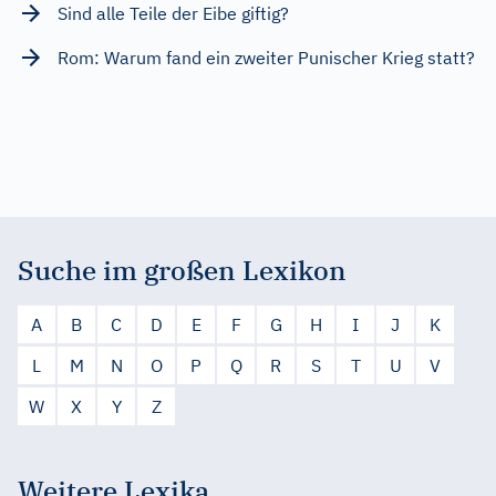
Sind alle Teile der Eibe giftig?
Rom: Warum fand ein zweiter Punischer Krieg statt?
Suche im großen Lexikon
A
B
C
D
E
F
G
H
I
J
K
L
M
N
O
P
Q
R
S
T
U
V
W
X
Y
Z
Weitere Lexika