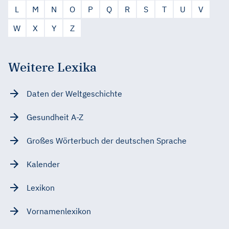
L
M
N
O
P
Q
R
S
T
U
V
W
X
Y
Z
Weitere Lexika
Daten der Weltgeschichte
Gesundheit A-Z
Großes Wörterbuch der deutschen Sprache
Kalender
Lexikon
Vornamenlexikon