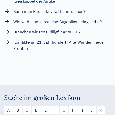
Kreiskuppel der Antike
Kann man Radioaktivität beherrschen?
Wie wird eine künstliche Augenlinse eingesetzt?
Brauchen wir trotz Billigfliegern ICE?
Konflikte im 21. Jahrhundert: Alte Wunden, neue
Fronten
Suche im großen Lexikon
A
B
C
D
E
F
G
H
I
J
K