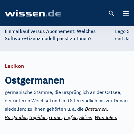
Open 
Einmalkauf versus Abonnement: Welches
Lego St
Software-Lizenzmodell passt zu Ihnen?
seit Jah
Lexikon
Ostgermanen
germanische Stämme, die ursprünglich an der Ostsee,
der unteren Weichsel und im Osten südlich bis zur Donau
siedelten; zu ihnen gehörten u.
a. die
Bastarnen
,
Burgunder
,
Gepiden
,
Goten
,
Lugier
,
Skiren
,
Wandalen.