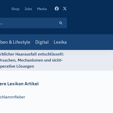
Secondary
Shop
Jobs
Media
Navigation
ben & Lifestyle
Digital
Lexika
rblicher Haarausfall entschlüsselt:
rsachen, Mechanismen und nicht-
perative Lösungen
ere Lexikon Artikel
chlammfieber