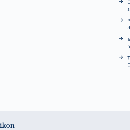
O
s
P
d
I
h
T
ikon