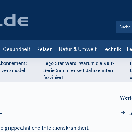
Gesundheit
Reisen
Natur & Umwelt
Technik
Le
 Abonnement:
Lego Star Wars: Warum die Kult-
E
Lizenzmodell
Serie Sammler seit Jahrzehnten
U
fasziniert
o
Weit
r
S
 grippeähnliche Infektionskrankheit.