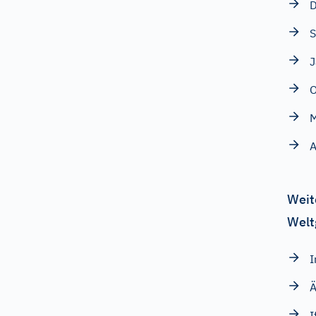
D
S
O
M
A
Weit
Welt
I
Ä
I