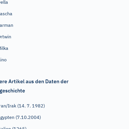
ella
ascha
Jarman
rtwin
ilka
ino
ere Artikel aus den Daten der
geschichte
ran/Irak (14. 7. 1982)
gypten (7.10.2004)
talien (1265)