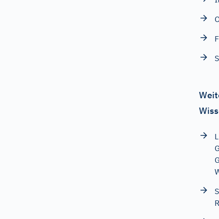
O
F
S
Weit
Wiss
L
G
G
W
S
R