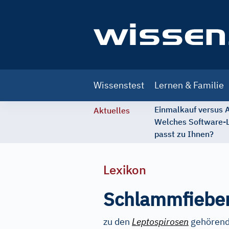
Main
Wissenstest
Lernen & Familie
navigation
Einmalkauf versus
Aktuelles
Welches Software-
passt zu Ihnen?
Lexikon
Schlammfiebe
zu den
Leptospirosen
gehörende