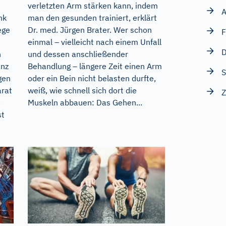
verletzten Arm stärken kann, indem
A
nk
man den gesunden trainiert, erklärt
ege
Dr. med. Jürgen Brater. Wer schon
F
einmal – vielleicht nach einem Unfall
D
n
und dessen anschließender
anz
Behandlung – längere Zeit einen Arm
S
gen
oder ein Bein nicht belasten durfte,
arat
weiß, wie schnell sich dort die
Z
e
Muskeln abbauen: Das Gehen...
st