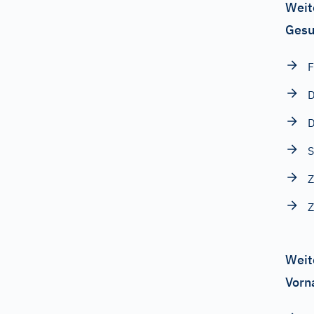
Weit
Gesu
F
D
S
Z
Z
Weit
Vorn