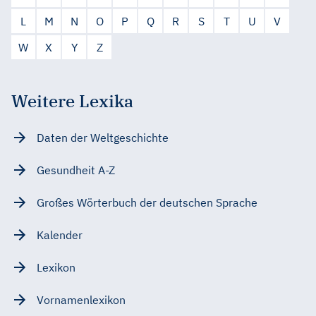
L
M
N
O
P
Q
R
S
T
U
V
W
X
Y
Z
Weitere Lexika
Daten der Weltgeschichte
Gesundheit A-Z
Großes Wörterbuch der deutschen Sprache
Kalender
Lexikon
Vornamenlexikon