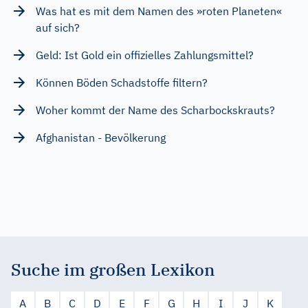
Was hat es mit dem Namen des »roten Planeten«
auf sich?
Geld: Ist Gold ein offizielles Zahlungsmittel?
Können Böden Schadstoffe filtern?
Woher kommt der Name des Scharbockskrauts?
Afghanistan - Bevölkerung
Suche im großen Lexikon
A
B
C
D
E
F
G
H
I
J
K