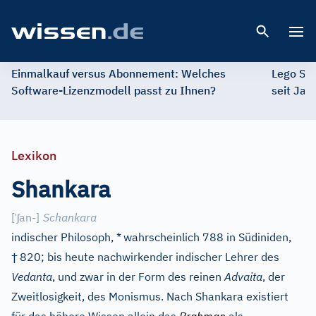
Open 
Einmalkauf versus Abonnement: Welches
Lego St
Software-Lizenzmodell passt zu Ihnen?
seit Jah
Lexikon
Shankara
ˈ
ʃ
[
an-
]
Schankara
indischer Philosoph, *
wahrscheinlich 788 in Südiniden,
†
820; bis heute nachwirkender indischer Lehrer des
Vedanta
, und zwar in der Form des reinen
Advaita
, der
Zweitlosigkeit, des Monismus. Nach Shankara existiert