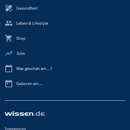
Gesundheit
Leben & Lifestyle
Shop
Jobs
Was geschah am ...?
Geboren am ...
Footer
Impressum