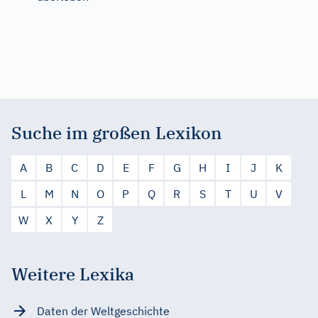
Suche im großen Lexikon
A
B
C
D
E
F
G
H
I
J
K
L
M
N
O
P
Q
R
S
T
U
V
W
X
Y
Z
Weitere Lexika
Daten der Weltgeschichte