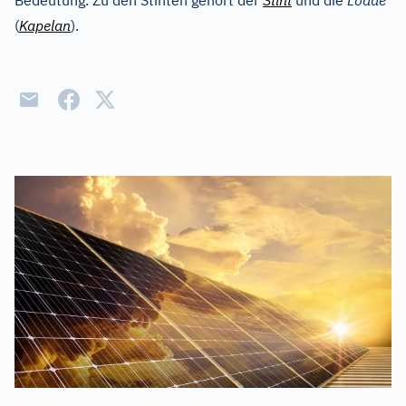
Bedeutung. Zu den Stinten gehört der
Stint
und die
Lodde
(
Kapelan
).