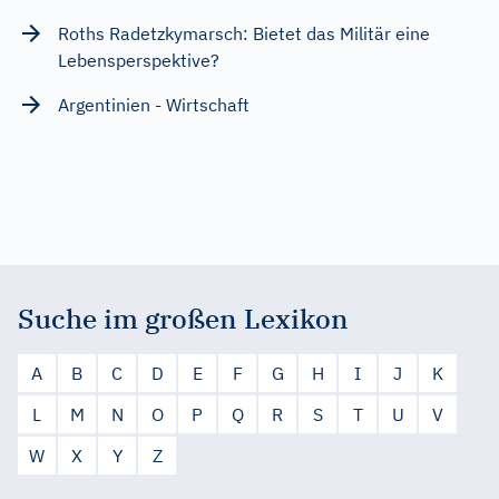
Roths Radetzkymarsch: Bietet das Militär eine
Lebensperspektive?
Argentinien - Wirtschaft
Suche im großen Lexikon
A
B
C
D
E
F
G
H
I
J
K
L
M
N
O
P
Q
R
S
T
U
V
W
X
Y
Z