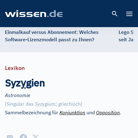
Open 
Einmalkauf versus Abonnement: Welches
Lego St
Software-Lizenzmodell passt zu Ihnen?
seit Jah
Lexikon
ỵ
Syz
gien
Astronomie
[
Singular das
Syzygium
; griechisch
]
Sammelbezeichnung für
Konjunktion
und
Opposition
.