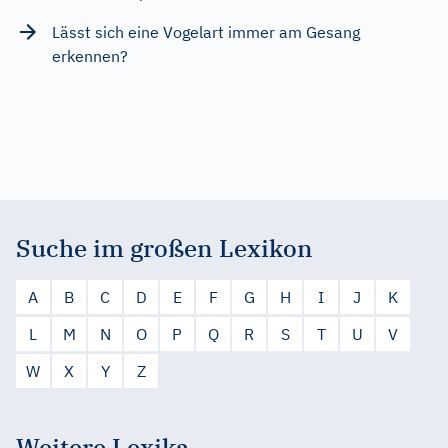
Lässt sich eine Vogelart immer am Gesang
erkennen?
Suche im großen Lexikon
A
B
C
D
E
F
G
H
I
J
K
L
M
N
O
P
Q
R
S
T
U
V
W
X
Y
Z
Weitere Lexika