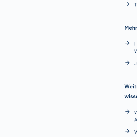
T
Mehr
H
W
J
Weit
wiss
W
A
V