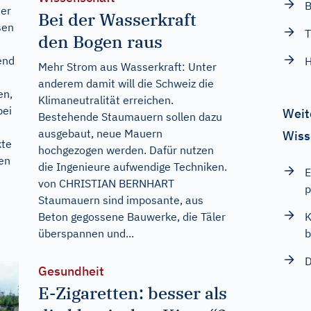
B
der
Bei der Wasserkraft
sen
T
den Bogen raus
end
H
Mehr Strom aus Wasserkraft: Unter
anderem damit will die Schweiz die
en,
Klimaneutralität erreichen.
bei
Weit
Bestehende Staumauern sollen dazu
ausgebaut, neue Mauern
Wiss
kte
hochgezogen werden. Dafür nutzen
en
die Ingenieure aufwendige Techniken.
E
von CHRISTIAN BERNHART
p
Staumauern sind imposante, aus
Beton gegossene Bauwerke, die Täler
K
überspannen und...
b
D
Gesundheit
E-Zigaretten: besser als