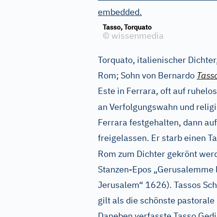
embedded.
Tasso, Torquato
©
wissenmedia
Torquato, italienischer Dichter,
Rom; Sohn von Bernardo
Tass
Este in Ferrara, oft auf ruhel
an Verfolgungswahn und relig
Ferrara festgehalten, dann au
freigelassen. Er starb einen T
Rom zum Dichter gekrönt werd
Stanzen-Epos „Gerusalemme li
Jerusalem“ 1626). Tassos Sch
gilt als die schönste pastorale
Daneben verfasste Tasso Gedic