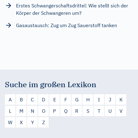
Erstes Schwangerschaftsdrittel: Wie stellt sich der
Körper der Schwangeren um?
Gasaustausch: Zug um Zug Sauerstoff tanken
Suche im großen Lexikon
A
B
C
D
E
F
G
H
I
J
K
L
M
N
O
P
Q
R
S
T
U
V
W
X
Y
Z