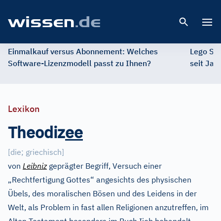
Open 
Einmalkauf versus Abonnement: Welches
Lego St
Software-Lizenzmodell passt zu Ihnen?
seit Jah
Lexikon
Theodiz
e
e
[
die; griechisch
]
von
Leibniz
geprägter Begriff, Versuch einer
„Rechtfertigung Gottes“ angesichts des physischen
Übels, des moralischen Bösen und des Leidens in der
Welt, als Problem in fast allen Religionen anzutreffen, im