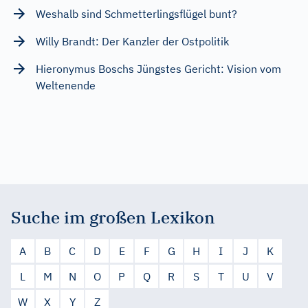
Weshalb sind Schmetterlingsflügel bunt?
Willy Brandt: Der Kanzler der Ostpolitik
Hieronymus Boschs Jüngstes Gericht: Vision vom
Weltenende
Suche im großen Lexikon
A
B
C
D
E
F
G
H
I
J
K
L
M
N
O
P
Q
R
S
T
U
V
W
X
Y
Z