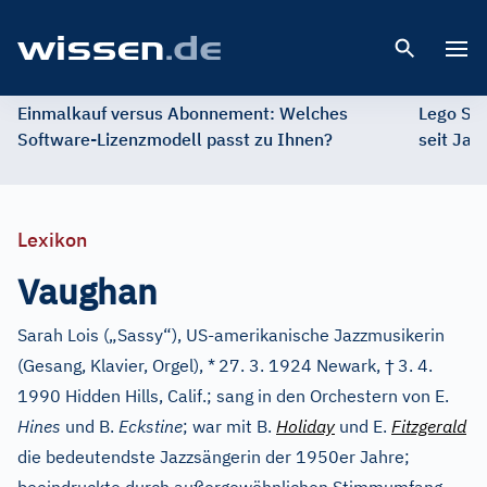
Open 
Einmalkauf versus Abonnement: Welches
Lego St
Software-Lizenzmodell passt zu Ihnen?
seit Jah
Lexikon
Vaughan
Sarah Lois („Sassy“), US-amerikanische Jazzmusikerin
†
(Gesang, Klavier, Orgel), *
27. 3. 1924 Newark,
3. 4.
1990 Hidden Hills, Calif.; sang in den Orchestern von E.
Hines
und B.
Eckstine
; war mit B.
Holiday
und E.
Fitzgerald
die bedeutendste Jazzsängerin der 1950er Jahre;