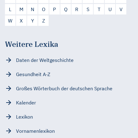
L
M
N
O
P
Q
R
S
T
U
V
W
X
Y
Z
Weitere Lexika
Daten der Weltgeschichte
Gesundheit A-Z
Großes Wörterbuch der deutschen Sprache
Kalender
Lexikon
Vornamenlexikon