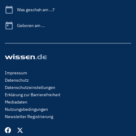
Was geschah am ...?
Geboren am ...
Footer
Impressum
Menu
Datenschutz
Legal
Datenschutzeinstellungen
Erklärung zur Barrierefreiheit
Mediadaten
Nutzungsbedingungen
Newsletter Registrierung