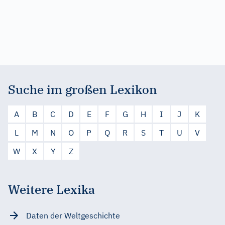
Suche im großen Lexikon
A
B
C
D
E
F
G
H
I
J
K
L
M
N
O
P
Q
R
S
T
U
V
W
X
Y
Z
Weitere Lexika
Daten der Weltgeschichte