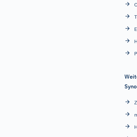
O
T
H
Weit
Syno
Z