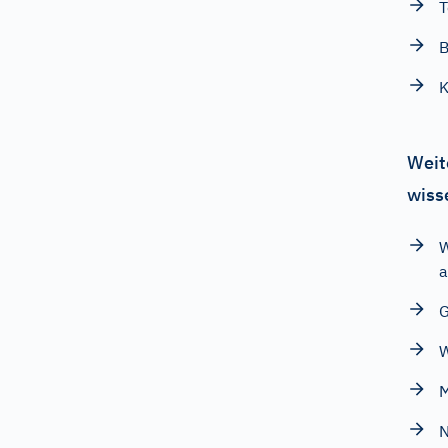
T
B
K
Weit
wiss
W
a
G
W
M
N