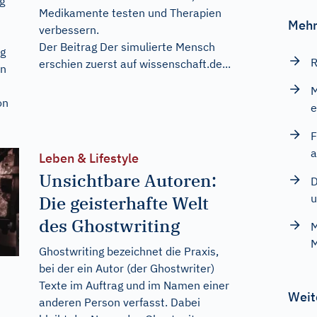
g
Medikamente testen und Therapien
Mehr
verbessern.
Der Beitrag
Der simulierte Mensch
ug
R
erschien zuerst auf
wissenschaft.de...
en
M
on
e
F
a
Leben & Lifestyle
Unsichtbare Autoren:
D
u
Die geisterhafte Welt
des Ghostwriting
M
M
Ghostwriting bezeichnet die Praxis,
bei der ein Autor (der Ghostwriter)
Texte im Auftrag und im Namen einer
Weit
anderen Person verfasst. Dabei