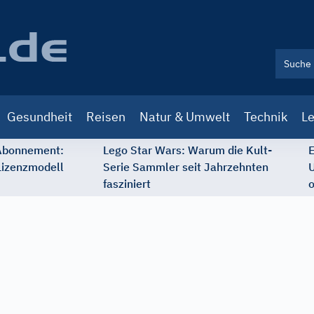
Gesundheit
Reisen
Natur & Umwelt
Technik
Le
 Abonnement:
Lego Star Wars: Warum die Kult-
E
Lizenzmodell
Serie Sammler seit Jahrzehnten
U
fasziniert
o