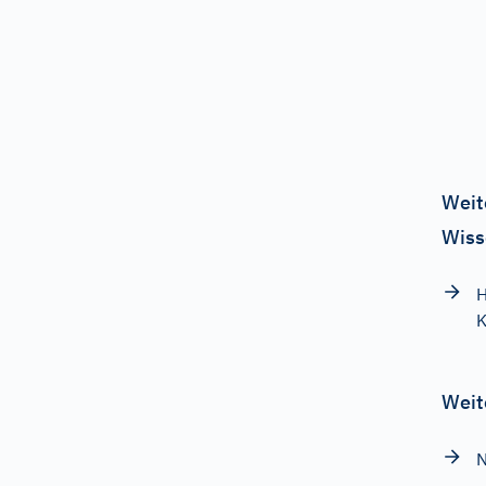
Weit
Wiss
H
K
Weit
N