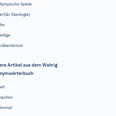
lympische Spiele
ertiär (Geologie)
Ehe
eilige
Präkambrium
ere Artikel aus dem Wahrig
nymwörterbuch
eit
machen
Himmel