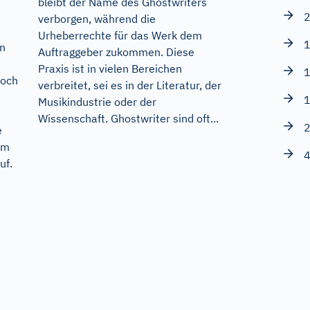
bleibt der Name des Ghostwriters
2
verborgen, während die
Urheberrechte für das Werk dem
1
in
Auftraggeber zukommen. Diese
Praxis ist in vielen Bereichen
1
doch
verbreitet, sei es in der Literatur, der
1
Musikindustrie oder der
Wissenschaft. Ghostwriter sind oft...
2
e
em
4
uf.