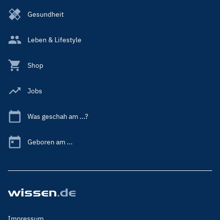
Gesundheit
Leben & Lifestyle
Shop
Jobs
Was geschah am ...?
Geboren am ...
Footer
Impressum