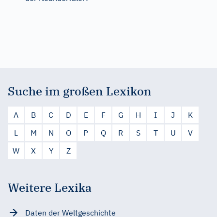
Suche im großen Lexikon
A
B
C
D
E
F
G
H
I
J
K
L
M
N
O
P
Q
R
S
T
U
V
W
X
Y
Z
Weitere Lexika
Daten der Weltgeschichte