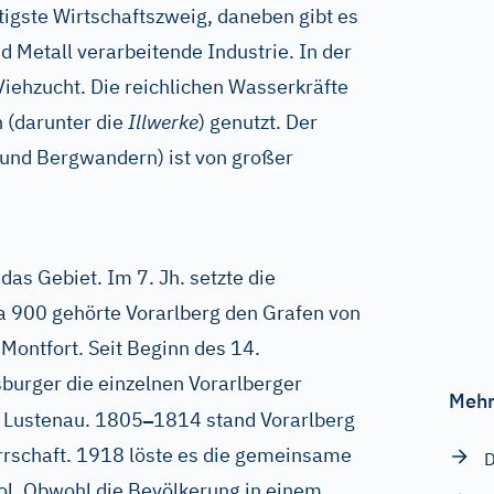
htigste Wirtschaftszweig, daneben gibt es
 Metall verarbeitende Industrie. In der
Viehzucht. Die reichlichen Wasserkräfte
 (darunter die
Illwerke
) genutzt. Der
und Bergwandern) ist von großer
das Gebiet. Im 7. Jh. setzte die
wa 900 gehörte Vorarlberg den Grafen von
Montfort. Seit Beginn des 14.
burger die einzelnen Vorarlberger
Mehr
–
4 Lustenau. 1805
1814 stand Vorarlberg
errschaft. 1918 löste es die gemeinsame
D
rol. Obwohl die Bevölkerung in einem