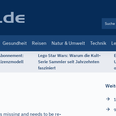
Gesundheit
Reisen
Natur & Umwelt
Technik
Le
 Abonnement:
Lego Star Wars: Warum die Kult-
E
Lizenzmodell
Serie Sammler seit Jahrzehnten
U
fasziniert
o
Weit
1
9
s missing and needs to be re-