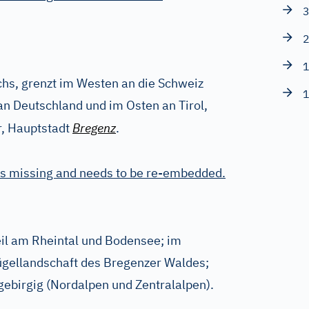
3
2
1
chs, grenzt im Westen an die Schweiz
1
an Deutschland und im Osten an Tirol,
, Hauptstadt
Bregenz
.
is missing and needs to be re-embedded.
eil am Rheintal und Bodensee; im
ügellandschaft des Bregenzer Waldes;
 gebirgig (Nordalpen und Zentralalpen).