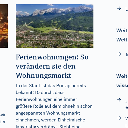
L
Weit
Welt
I
Ferienwohnungen: So
verändern sie den
Wohnungsmarkt
Weit
wiss
In der Stadt ist das Prinzip bereits
bekannt: Dadurch, dass
Ferienwohnungen eine immer
„
größere Rolle auf dem ohnehin schon
e
angespannten Wohnungsmarkt
wir
W
einnehmen, werden Einheimische
der
L
langfristig verdrängt. Steht eine