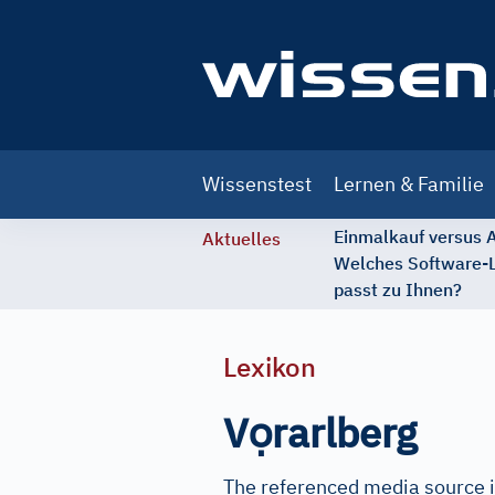
Main
Wissenstest
Lernen & Familie
navigation
Einmalkauf versus
Aktuelles
Welches Software-
passt zu Ihnen?
Lexikon
ọ
V
rarlberg
The referenced media source i