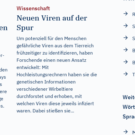
Wissenschaft
R
Neuen Viren auf der
hen
Spur
S
Um potenziell für den Menschen
S
gefährliche Viren aus dem Tierreich
B
frühzeitiger zu identifizieren, haben
r-
Forschende einen neuen Ansatz
B
entwickelt: Mit
 den
Hochleistungsrechnern haben sie die
T
ays
genetischen Informationen
s
verschiedener Wirbeltiere
ere
durchforstet und erhoben, mit
Weit
ge
welchen Viren diese jeweils infiziert
s.
Wört
waren. Dabei stießen sie...
Spra