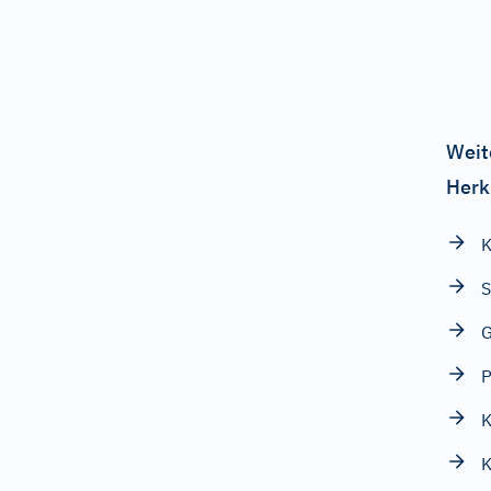
Weit
Herk
K
S
G
P
K