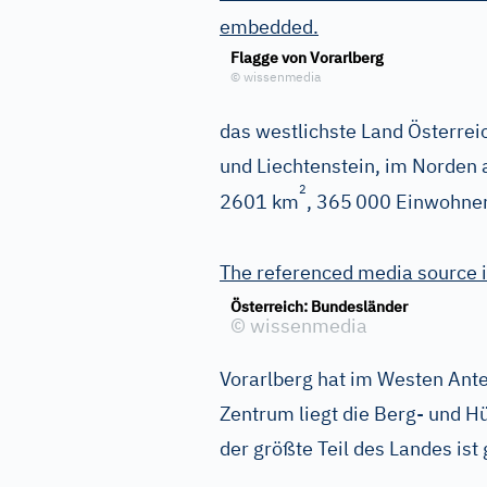
embedded.
Flagge von Vorarlberg
©
wissenmedia
das westlichste Land Österrei
und Liechtenstein, im Norden 
2
2601 km
, 365
000 Einwohner
The referenced media source 
Österreich: Bundesländer
©
wissenmedia
Vorarlberg hat im Westen Ant
Zentrum liegt die Berg- und H
der größte Teil des Landes ist