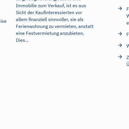
Immobilie zum Verkauf, ist es aus
F
Sicht der Kaufinteressierten vor
W
allem finanziell sinnvoller, sie als
eise
e
Ferienwohnung zu vermieten, anstatt
eine Festvermietung anzubieten.
F
Dies...
W
Z
Ü