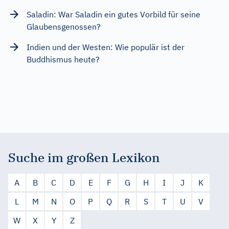
Saladin: War Saladin ein gutes Vorbild für seine
Glaubensgenossen?
Indien und der Westen: Wie populär ist der
Buddhismus heute?
Suche im großen Lexikon
A
B
C
D
E
F
G
H
I
J
K
L
M
N
O
P
Q
R
S
T
U
V
W
X
Y
Z