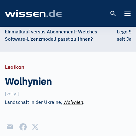
Open 
Einmalkauf versus Abonnement: Welches
Lego St
Software-Lizenzmodell passt zu Ihnen?
seit Jah
Lexikon
Wolhynien
ˈ
[
vo
ly-
]
Landschaft in der Ukraine,
Wolynien
.