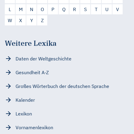
L
M
N
O
P
Q
R
S
T
U
V
W
X
Y
Z
Weitere Lexika
Daten der Weltgeschichte
Gesundheit A-Z
Großes Wörterbuch der deutschen Sprache
Kalender
Lexikon
Vornamenlexikon