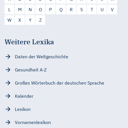
L
M
N
O
P
Q
R
S
T
U
V
W
X
Y
Z
Weitere Lexika
Daten der Weltgeschichte
Gesundheit A-Z
Großes Wörterbuch der deutschen Sprache
Kalender
Lexikon
Vornamenlexikon