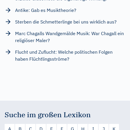
Antike: Gab es Musiktheorie?
Sterben die Schmetterlinge bei uns wirklich aus?
Marc Chagalls Wandgemälde Musik: War Chagall ein
religiöser Maler?
Flucht und Zuflucht: Welche politischen Folgen
haben Flüchtlingsströme?
Suche im großen Lexikon
A
B
C
D
E
F
G
H
I
J
K