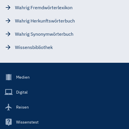
Wahrig Fremdwörterlexikon
Wahrig Herkunftswörterbuch
Wahrig Synonymwörterbuch
Wissensbibliothek
Footer
Medien
Menu
Main
Digital
Reisen
Wissenstest