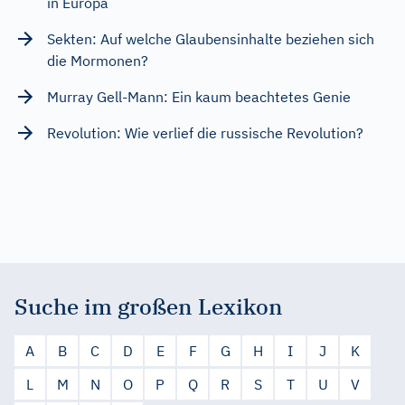
in Europa
Sekten: Auf welche Glaubensinhalte beziehen sich
die Mormonen?
Murray Gell-Mann: Ein kaum beachtetes Genie
Revolution: Wie verlief die russische Revolution?
Suche im großen Lexikon
A
B
C
D
E
F
G
H
I
J
K
L
M
N
O
P
Q
R
S
T
U
V