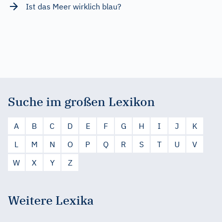
Ist das Meer wirklich blau?
Suche im großen Lexikon
A
B
C
D
E
F
G
H
I
J
K
L
M
N
O
P
Q
R
S
T
U
V
W
X
Y
Z
Weitere Lexika