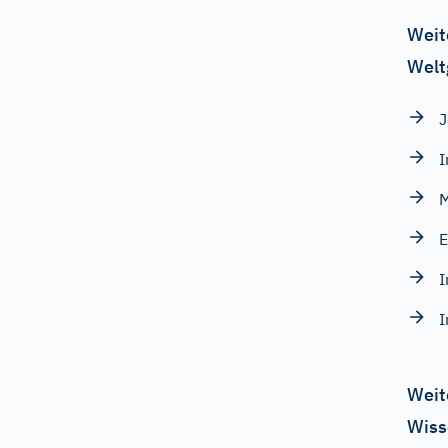
Weit
Welt
J
I
M
E
I
I
Weit
Wiss