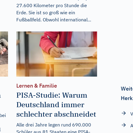
27.600 Kilometer pro Stunde die
Erde. Sie ist so groß wie ein
Fußballfeld. Obwohl international...
Lernen & Familie
Weit
h
PISA-Studie: Warum
Herk
Deutschland immer
schlechter abschneidet
V
bei
Alle drei Jahre legen rund 690.000
l
Schüler aus 81 Staaten eine PISA-