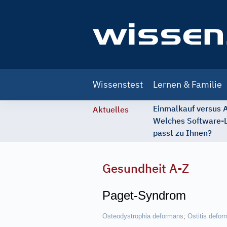
Main
Wissenstest
Lernen & Familie
navigation
Einmalkauf versus
Aktuelles
Welches Software-
passt zu Ihnen?
Gesundheit A-Z
Paget-Syndrom
Osteodystrophia deformans
;
Ostitis defo