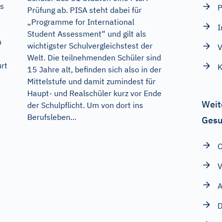
as
P
Prüfung ab. PISA steht dabei für
„Programme for International
I
Student Assessment“ und gilt als
n
wichtigster Schulvergleichstest der
V
Welt. Die teilnehmenden Schüler sind
rt
K
15 Jahre alt, befinden sich also in der
Mittelstufe und damit zumindest für
Haupt- und Realschüler kurz vor Ende
Weit
der Schulpflicht. Um von dort ins
Berufsleben...
Gesu
O
V
A
D