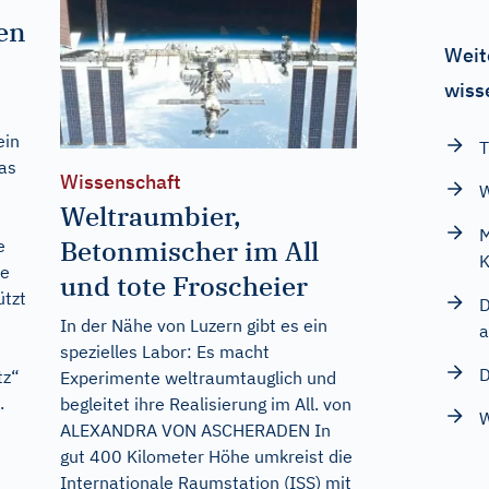
en
Weit
wiss
ein
T
as
Wissenschaft
W
Weltraumbier,
M
Betonmischer im All
e
K
te
und tote Froscheier
ützt
D
In der Nähe von Luzern gibt es ein
a
spezielles Labor: Es macht
D
tz“
Experimente weltraumtauglich und
.
begleitet ihre Realisierung im All. von
W
ALEXANDRA VON ASCHERADEN In
gut 400 Kilometer Höhe umkreist die
Internationale Raumstation (ISS) mit