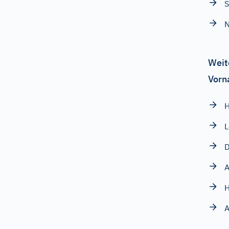
S
N
Weit
Vorn
L
A
H
A