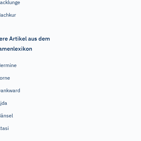
acklunge
achkur
ere Artikel aus dem
amenlexikon
Hermine
orne
Dankward
jda
änsel
tasi