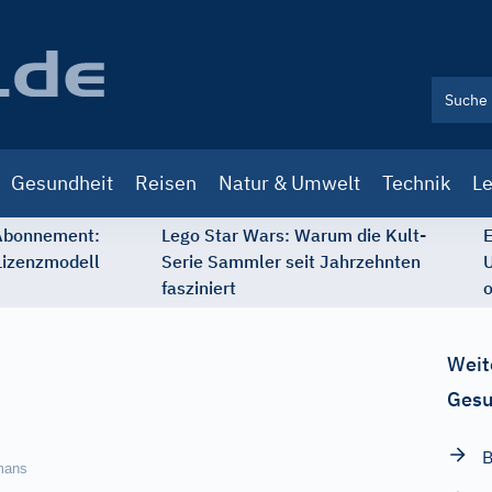
Gesundheit
Reisen
Natur & Umwelt
Technik
Le
 Abonnement:
Lego Star Wars: Warum die Kult-
E
Lizenzmodell
Serie Sammler seit Jahrzehnten
U
fasziniert
o
Weit
Gesu
B
rmans