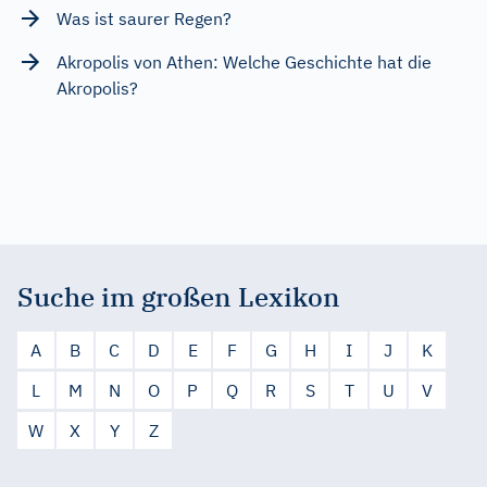
Was ist saurer Regen?
Akropolis von Athen: Welche Geschichte hat die
Akropolis?
Suche im großen Lexikon
A
B
C
D
E
F
G
H
I
J
K
L
M
N
O
P
Q
R
S
T
U
V
W
X
Y
Z