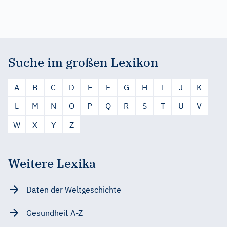
Suche im großen Lexikon
A
B
C
D
E
F
G
H
I
J
K
L
M
N
O
P
Q
R
S
T
U
V
W
X
Y
Z
Weitere Lexika
Daten der Weltgeschichte
Gesundheit A-Z