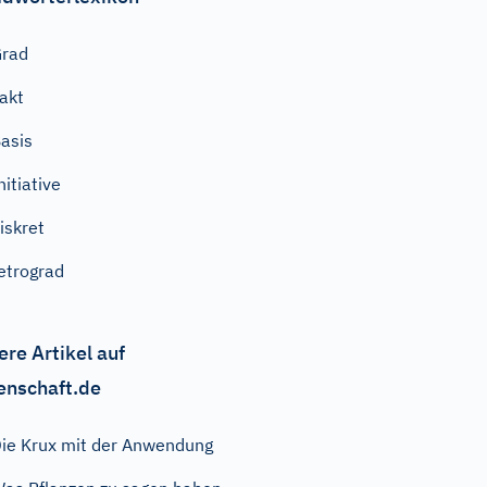
Grad
akt
asis
nitiative
iskret
etrograd
ere Artikel auf
enschaft.de
ie Krux mit der Anwendung