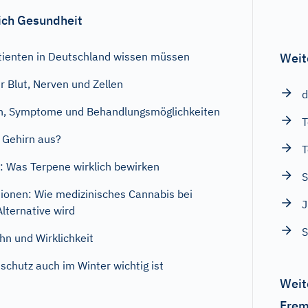
ich Gesundheit
tienten in Deutschland wissen müssen
Weit
r Blut, Nerven und Zellen
d
en, Symptome und Behandlungsmöglichkeiten
T
 Gehirn aus?
T
: Was Terpene wirklich bewirken
S
ionen: Wie medizinisches Cannabis bei
J
lternative wird
S
n und Wirklichkeit
chutz auch im Winter wichtig ist
Weit
Frem