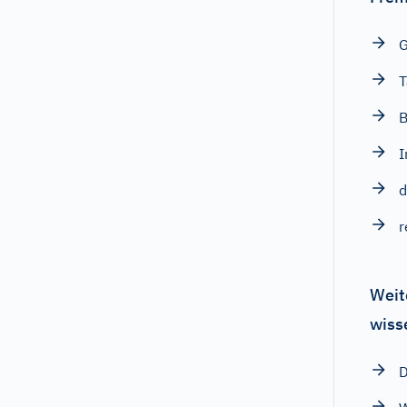
T
B
I
d
r
Weit
wiss
D