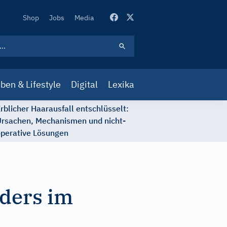
Secondary
Shop
Jobs
Media
Navigation
ben & Lifestyle
Digital
Lexika
rblicher Haarausfall entschlüsselt:
rsachen, Mechanismen und nicht-
perative Lösungen
nders im