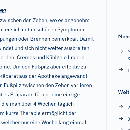
ft?
lz zwischen den Zehen, wo es angenehm
cht er sich mit unschönen Symptomen
Mehr
ppungen oder Brennen bemerkbar. Damit
indet und sich nicht weiter ausbreiten
M
 werden. Cremes und Kühlgele lindern
S
ptome. Um den Fußpilz aber effektiv zu
T
zpräparat aus der Apotheke angewandt
n Fußpilz zwischen den Zehen variieren
Weit
t es Präparate für nur eine einzige
 die man über 4 Wochen täglich
2
m kurze Therapie ermöglicht der
3
, welcher nur eine Woche lang einmal