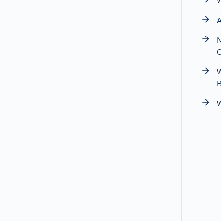
W
A
N
O
W
W