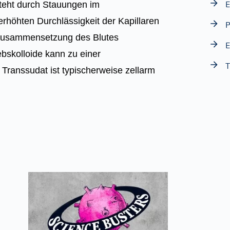
E
teht durch Stauungen im
erhöhten Durchlässigkeit der Kapillaren
P
e Zusammensetzung des Blutes
E
bskolloide kann zu einer
T
Transsudat ist typischerweise zellarm