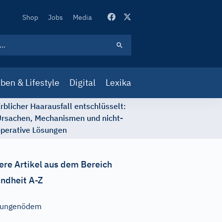
Secondary
Shop
Jobs
Media
Navigation
ben & Lifestyle
Digital
Lexika
rblicher Haarausfall entschlüsselt:
rsachen, Mechanismen und nicht-
perative Lösungen
ere Artikel aus dem Bereich
ndheit A-Z
Lungenödem