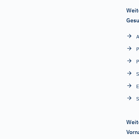
Weit
Gesu
A
S
E
S
Weit
Vorn