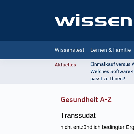
Main
Wissenstest
Lernen & Familie
navigation
Einmalkauf versus
Aktuelles
Welches Software-
passt zu Ihnen?
Gesundheit A-Z
Transsudat
nicht entzündlich bedingter Er