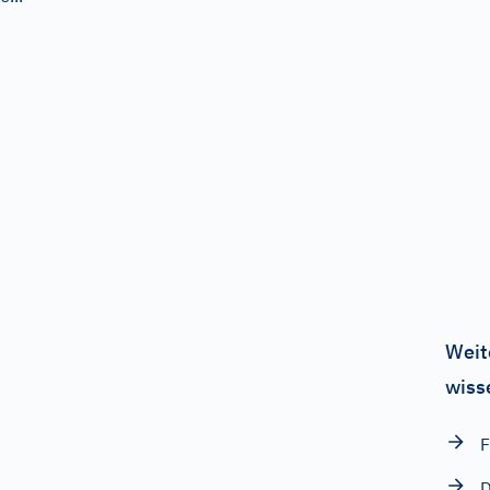
Weit
wiss
F
D