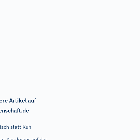
ere Artikel auf
enschaft.de
isch statt Kuh
as Nordmeer auf der