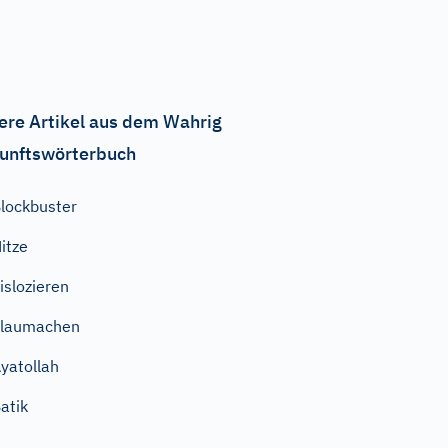
ere Artikel aus dem Wahrig
unftswörterbuch
lockbuster
itze
islozieren
blaumachen
yatollah
atik