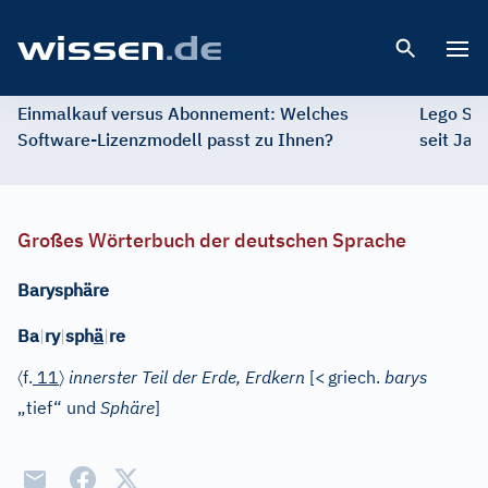
Open 
Einmalkauf versus Abonnement: Welches
Lego St
Software-Lizenzmodell passt zu Ihnen?
seit Jah
Großes Wörterbuch der deutschen Sprache
Barysphäre
Ba
|
ry
|
sph
ä
|
re
〈
〉
f.
11
innerster Teil der Erde, Erdkern
[
<
griech.
barys
„tief“ und
Sphäre
]