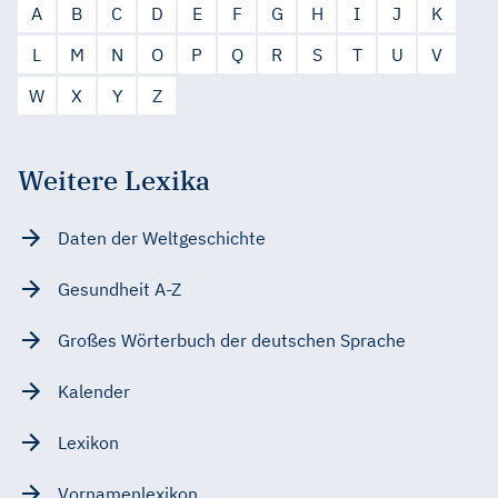
A
B
C
D
E
F
G
H
I
J
K
L
M
N
O
P
Q
R
S
T
U
V
W
X
Y
Z
Weitere Lexika
Daten der Weltgeschichte
Gesundheit A-Z
Großes Wörterbuch der deutschen Sprache
Kalender
Lexikon
Vornamenlexikon